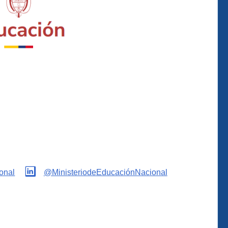
onal
@MinisteriodeEducaciónNacional