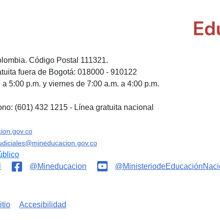
olombia. Código Postal 111321.
tuita fuera de Bogotá: 018000 - 910122
a 5:00 p.m. y viernes de 7:00 a.m. a 4:00 p.m.
ono: (601) 432 1215 - Línea gratuita nacional
ion.gov.co
judiciales@mineducacion.gov.co
úblico
l
@Mineducacion
@MinisteriodeEducaciónNaci
tio
Accesibilidad