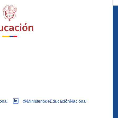
onal
@MinisteriodeEducaciónNacional